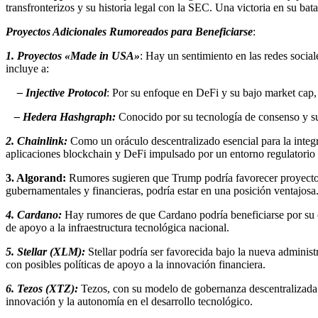
transfronterizos y su historia legal con la SEC. Una victoria en su b
Proyectos Adicionales Rumoreados para Beneficiarse
:
1. Proyectos «Made in USA»
: Hay un sentimiento en las redes socia
incluye a:
– Injective Protocol
: Por su enfoque en DeFi y su bajo market cap,
– Hedera Hashgraph:
Conocido por su tecnología de consenso y su
2. Chainlink:
Como un oráculo descentralizado esencial para la integ
aplicaciones blockchain y DeFi impulsado por un entorno regulatorio
3. Algorand:
Rumores sugieren que Trump podría favorecer proyectos
gubernamentales y financieras, podría estar en una posición ventajosa
4. Cardano:
Hay rumores de que Cardano podría beneficiarse por su c
de apoyo a la infraestructura tecnológica nacional.
5. Stellar (XLM):
Stellar podría ser favorecida bajo la nueva administr
con posibles políticas de apoyo a la innovación financiera.
6. Tezos (XTZ):
Tezos, con su modelo de gobernanza descentralizada y 
innovación y la autonomía en el desarrollo tecnológico.