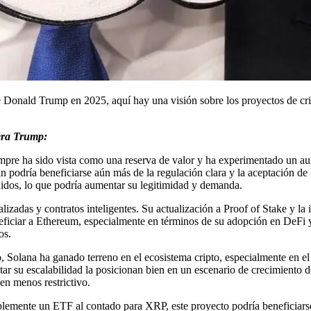
 Donald Trump en 2025, aquí hay una visión sobre los proyectos de cr
era Trump:
re ha sido vista como una reserva de valor y ha experimentado un aume
n podría beneficiarse aún más de la regulación clara y la aceptación d
nidos, lo que podría aumentar su legitimidad y demanda.
alizadas y contratos inteligentes. Su actualización a Proof of Stake y l
neficiar a Ethereum, especialmente en términos de su adopción en DeFi y
os.
, Solana ha ganado terreno en el ecosistema cripto, especialmente en e
ar su escalabilidad la posicionan bien en un escenario de crecimiento 
en menos restrictivo.
iblemente un ETF al contado para XRP, este proyecto podría beneficia