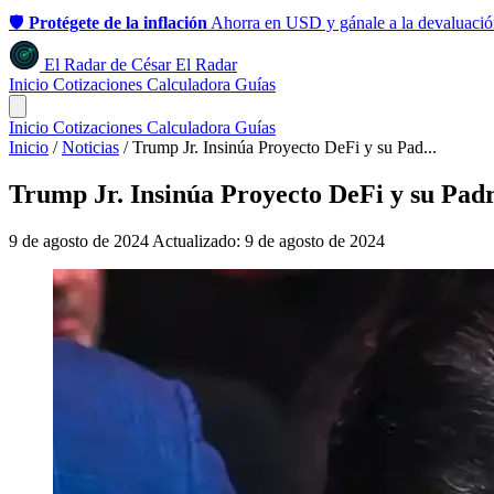
🛡️
Protégete de la inflación
Ahorra en USD y gánale a la devaluació
El Radar
de
César
El Radar
Inicio
Cotizaciones
Calculadora
Guías
Inicio
Cotizaciones
Calculadora
Guías
Inicio
/
Noticias
/
Trump Jr. Insinúa Proyecto DeFi y su Pad...
Trump Jr. Insinúa Proyecto DeFi y su Pad
9 de agosto de 2024
Actualizado: 9 de agosto de 2024