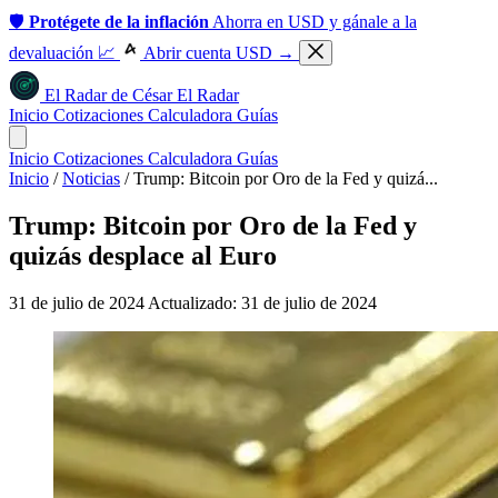
🛡️
Protégete de la inflación
Ahorra en USD y gánale a la
devaluación 📈
Abrir cuenta USD →
El Radar
de
César
El Radar
Inicio
Cotizaciones
Calculadora
Guías
Inicio
Cotizaciones
Calculadora
Guías
Inicio
/
Noticias
/
Trump: Bitcoin por Oro de la Fed y quizá...
Trump: Bitcoin por Oro de la Fed y
quizás desplace al Euro
31 de julio de 2024
Actualizado: 31 de julio de 2024