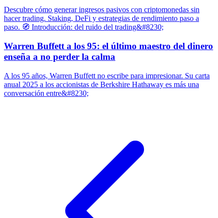
Descubre cómo generar ingresos pasivos con criptomonedas sin
hacer trading. Staking, DeFi y estrategias de rendimiento paso a
paso. 🧭 Introducción: del ruido del trading&#8230;
Warren Buffett a los 95: el último maestro del dinero
enseña a no perder la calma
A los 95 años, Warren Buffett no escribe para impresionar. Su carta
anual 2025 a los accionistas de Berkshire Hathaway es más una
conversación entre&#8230;