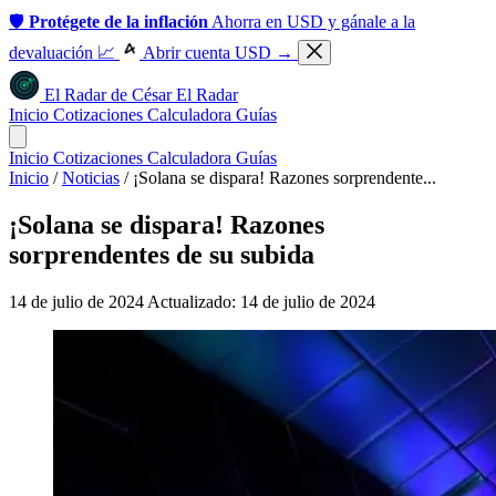
🛡️
Protégete de la inflación
Ahorra en USD y gánale a la
devaluación 📈
Abrir cuenta USD →
El Radar
de
César
El Radar
Inicio
Cotizaciones
Calculadora
Guías
Inicio
Cotizaciones
Calculadora
Guías
Inicio
/
Noticias
/
¡Solana se dispara! Razones sorprendente...
¡Solana se dispara! Razones
sorprendentes de su subida
14 de julio de 2024
Actualizado: 14 de julio de 2024