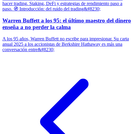
hacer trading. Staking, DeFi y estrategias de rendimiento paso a
paso. 🧭 Introducción: del ruido del trading&#8230;
Warren Buffett a los 95: el último maestro del dinero
enseña a no perder la calma
A los 95 años, Warren Buffett no escribe para impresionar. Su carta
anual 2025 a los accionistas de Berkshire Hathaway es más una
conversación entre&#8230;