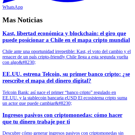
WhatsApp
Mas Noticias
Kast, libertad económica y blockchain: el giro que
puede posicionar a Chile en el mapa cripto mundial
Chile ante una oportunidad irrepetible: Kast, el voto del cambio y el
renacer de un país cripto-friendly Chile llega a esta segunda vuelta
con algo&#8230;
EE.UU. estrena Telcoin, su primer banco cripto: ¿se
reescribe el mapa del dinero digital?
Telcoin Bank: así nace el primer “banco cripto” regulado en
EE.UU. y la stablecoin bancaria eUSD El ecosistema cripto suma
un actor que puede cambiar&#8230;
Ingresos pasivos con criptomonedas: cómo hacer
que tu dinero trabaje por ti
Descubre cómo generar ingresos pasivos con criptomonedas sin