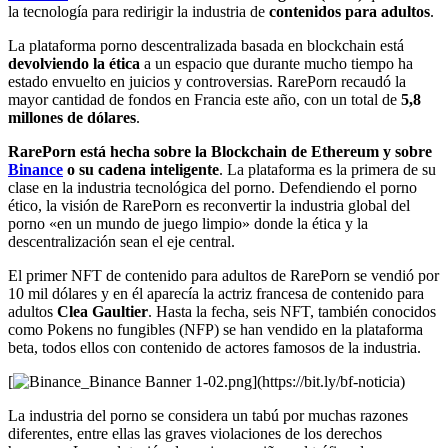
la tecnología para redirigir la industria de
contenidos para adultos
.
La plataforma porno descentralizada basada en blockchain está
devolviendo la ética
a un espacio que durante mucho tiempo ha
estado envuelto en juicios y controversias. RarePorn recaudó la
mayor cantidad de fondos en Francia este año, con un total de
5,8
millones de dólares
.
RarePorn está hecha sobre la Blockchain de Ethereum y sobre
Binance
o su cadena inteligente
. La plataforma es la primera de su
clase en la industria tecnológica del porno. Defendiendo el porno
ético, la visión de RarePorn es reconvertir la industria global del
porno «en un mundo de juego limpio» donde la ética y la
descentralización sean el eje central.
El primer NFT de contenido para adultos de RarePorn se vendió por
10 mil dólares y en él aparecía la actriz francesa de contenido para
adultos
Clea Gaultier
. Hasta la fecha, seis NFT, también conocidos
como Pokens no fungibles (NFP) se han vendido en la plataforma
beta, todos ellos con contenido de actores famosos de la industria.
[
](https://bit.ly/bf-noticia)
La industria del porno se considera un tabú por muchas razones
diferentes, entre ellas las graves violaciones de los derechos