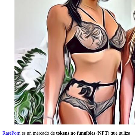
RarePorn
es un mercado de
tokens no fungibles (NFT)
que utiliza