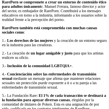
RarePorn se compromete a crear un entorno de contenido ético
para adultos únicament
e. Manuel Ferrara, famoso director y actor
del sector, es embajador de RarePorn. Contribuirá a los mensajes
educativos en torno a la industria, informando a los usuarios sobre la
realidad frente a la percepción del porno.
RarePorn también está comprometida con muchas causas
sociales como
:
1.-
Los derechos de las mujeres
y la creación de un entorno seguro
en la industria para las creadoras.
2.- La creación de
un lugar amigable y justo
para que los artistas
realicen su oficio.
3.-
Inclusión de la comunidad LGBTQIA+
.
4.-
Concienciación sobre las enfermedades de transmisión
sexual
mediante un mensaje que afirma que mantener relaciones
sexuales sin protección puede exponerte a ti o a tu pareja a las
enfermedades de transmisión sexual.
5.- La Fundación Rare:
El 1% de cada transacción se destinará a
la fundación para apoyar diversas causas
, elegidas por la
comunidad de titulares de Poken. Esta es una asignación de por
vida, codificada en los contratos inteligentes de RarePorn.