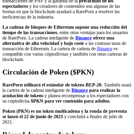
transacciones de PNF y la garantía de la
privacidad de los
espectadores
y los creadores de contenidos son algunas de las
formas en que la blockchain ayudará a RarePorn a resolver las
ineficiencias de la industria.
La cadena de bloques de Ethereum supone una reducción del
tiempo de las transacciones
, entre otras ventajas para los usuarios
de RarePorn. La cadena inteligente de
Binance
ofrece una
alternativa de alta velocidad y bajo coste
a las costosas tasas de
transacción de Ethereum. La cartera de cadena de
Binance
es
compatible con varias criptodivisas y también con otras carteras de
blockchain.
Circulación de Poken ($PKN)
RarePorn utilizará el estándar de tokens BEP-20
. También usará
la cartera de la cadena inteligente de
Binance
para realizar la
acuñación de tokens
y planea recompensar a los espectadores con
su criptodivisa
$PKN para ver contenido para adultos
.
Poken (PKN) es un token multicadena y la ronda de preventa
se lanzó el 22 de junio de 2021
y concluirá a finales de julio de
2021.