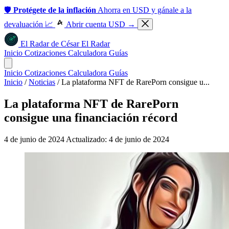
🛡️
Protégete de la inflación
Ahorra en USD y gánale a la
devaluación 📈
Abrir cuenta USD →
El Radar
de
César
El Radar
Inicio
Cotizaciones
Calculadora
Guías
Inicio
Cotizaciones
Calculadora
Guías
Inicio
/
Noticias
/
La plataforma NFT de RarePorn consigue u...
La plataforma NFT de RarePorn
consigue una financiación récord
4 de junio de 2024
Actualizado: 4 de junio de 2024