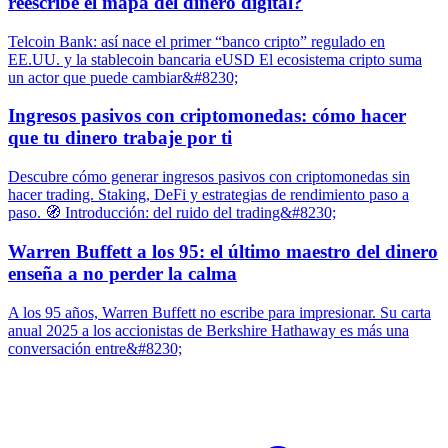
reescribe el mapa del dinero digital?
Telcoin Bank: así nace el primer “banco cripto” regulado en
EE.UU. y la stablecoin bancaria eUSD El ecosistema cripto suma
un actor que puede cambiar&#8230;
Ingresos pasivos con criptomonedas: cómo hacer
que tu dinero trabaje por ti
Descubre cómo generar ingresos pasivos con criptomonedas sin
hacer trading. Staking, DeFi y estrategias de rendimiento paso a
paso. 🧭 Introducción: del ruido del trading&#8230;
Warren Buffett a los 95: el último maestro del dinero
enseña a no perder la calma
A los 95 años, Warren Buffett no escribe para impresionar. Su carta
anual 2025 a los accionistas de Berkshire Hathaway es más una
conversación entre&#8230;