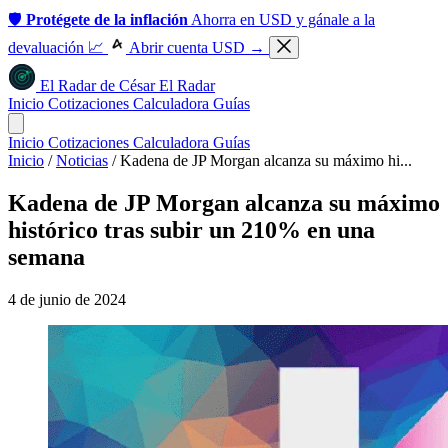
🛡️
Protégete de la inflación
Ahorra en USD y gánale a la
devaluación 📈
Abrir cuenta USD →
El Radar
de
César
El Radar
Inicio
Cotizaciones
Calculadora
Guías
Inicio
Cotizaciones
Calculadora
Guías
Inicio
/
Noticias
/
Kadena de JP Morgan alcanza su máximo hi...
Kadena de JP Morgan alcanza su máximo
histórico tras subir un 210% en una
semana
4 de junio de 2024