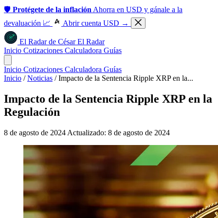
🛡️
Protégete de la inflación
Ahorra en USD y gánale a la
devaluación 📈
Abrir cuenta USD →
El Radar
de
César
El Radar
Inicio
Cotizaciones
Calculadora
Guías
Inicio
Cotizaciones
Calculadora
Guías
Inicio
/
Noticias
/
Impacto de la Sentencia Ripple XRP en la...
Impacto de la Sentencia Ripple XRP en la
Regulación
8 de agosto de 2024
Actualizado: 8 de agosto de 2024