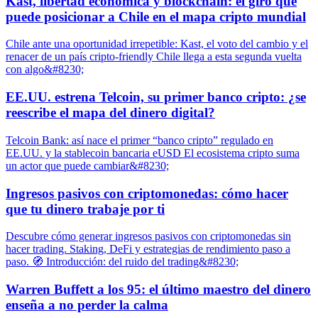
Kast, libertad económica y blockchain: el giro que
puede posicionar a Chile en el mapa cripto mundial
Chile ante una oportunidad irrepetible: Kast, el voto del cambio y el
renacer de un país cripto-friendly Chile llega a esta segunda vuelta
con algo&#8230;
EE.UU. estrena Telcoin, su primer banco cripto: ¿se
reescribe el mapa del dinero digital?
Telcoin Bank: así nace el primer “banco cripto” regulado en
EE.UU. y la stablecoin bancaria eUSD El ecosistema cripto suma
un actor que puede cambiar&#8230;
Ingresos pasivos con criptomonedas: cómo hacer
que tu dinero trabaje por ti
Descubre cómo generar ingresos pasivos con criptomonedas sin
hacer trading. Staking, DeFi y estrategias de rendimiento paso a
paso. 🧭 Introducción: del ruido del trading&#8230;
Warren Buffett a los 95: el último maestro del dinero
enseña a no perder la calma