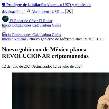
🛡️
Protégete de la inflación
Ahorra en USD y gánale a la
devaluación 📈
Abrir cuenta USD →
El Radar
de
César
El Radar
Inicio
Cotizaciones
Calculadora
Guías
Inicio
Cotizaciones
Calculadora
Guías
Inicio
/
Noticias
/
Nuevo gobierno de México planea REVOLUCI...
Nuevo gobierno de México planea
REVOLUCIONAR criptomonedas
12 de julio de 2024
Actualizado: 12 de julio de 2024