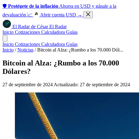
🛡️
Protégete de la inflación
Ahorra en USD y gánale a la
devaluación 📈
Abrir cuenta USD →
El Radar
de
César
El Radar
Inicio
Cotizaciones
Calculadora
Guías
Inicio
Cotizaciones
Calculadora
Guías
Inicio
/
Noticias
/
Bitcoin al Alza: ¿Rumbo a los 70.000 Dól...
Bitcoin al Alza: ¿Rumbo a los 70.000
Dólares?
27 de septiembre de 2024
Actualizado: 27 de septiembre de 2024