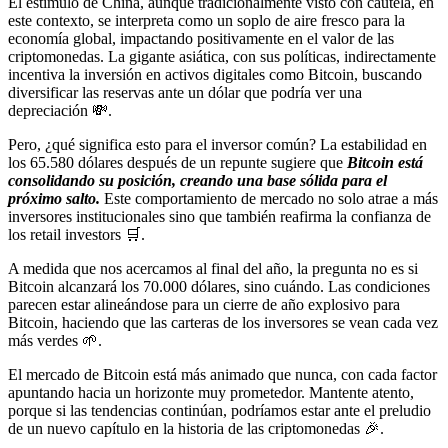
El estímulo de China, aunque tradicionalmente visto con cautela, en
este contexto, se interpreta como un soplo de aire fresco para la
economía global, impactando positivamente en el valor de las
criptomonedas. La gigante asiática, con sus políticas, indirectamente
incentiva la inversión en activos digitales como Bitcoin, buscando
diversificar las reservas ante un dólar que podría ver una
depreciación 💸.
Pero, ¿qué significa esto para el inversor común? La estabilidad en
los 65.580 dólares después de un repunte sugiere que
Bitcoin está
consolidando su posición, creando una base sólida para el
próximo salto.
Este comportamiento de mercado no solo atrae a más
inversores institucionales sino que también reafirma la confianza de
los retail investors 🛒.
A medida que nos acercamos al final del año, la pregunta no es si
Bitcoin alcanzará los 70.000 dólares, sino cuándo. Las condiciones
parecen estar alineándose para un cierre de año explosivo para
Bitcoin, haciendo que las carteras de los inversores se vean cada vez
más verdes 🌱.
El mercado de Bitcoin está más animado que nunca, con cada factor
apuntando hacia un horizonte muy prometedor. Mantente atento,
porque si las tendencias continúan, podríamos estar ante el preludio
de un nuevo capítulo en la historia de las criptomonedas 🎉.