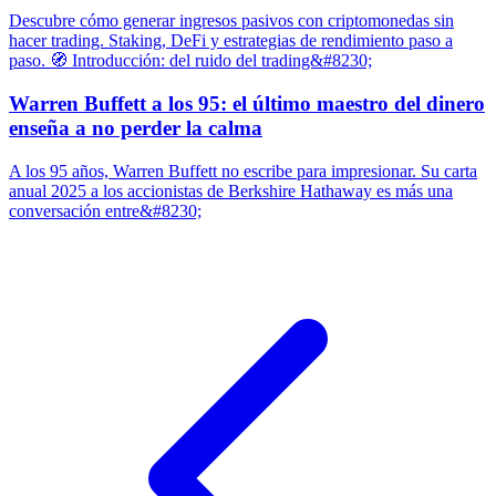
Descubre cómo generar ingresos pasivos con criptomonedas sin
hacer trading. Staking, DeFi y estrategias de rendimiento paso a
paso. 🧭 Introducción: del ruido del trading&#8230;
Warren Buffett a los 95: el último maestro del dinero
enseña a no perder la calma
A los 95 años, Warren Buffett no escribe para impresionar. Su carta
anual 2025 a los accionistas de Berkshire Hathaway es más una
conversación entre&#8230;