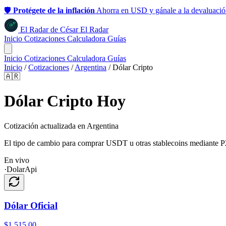
🛡️
Protégete de la inflación
Ahorra en USD y gánale a la devaluació
El Radar
de
César
El Radar
Inicio
Cotizaciones
Calculadora
Guías
Inicio
Cotizaciones
Calculadora
Guías
Inicio
/
Cotizaciones
/
Argentina
/
Dólar Cripto
🇦🇷
Dólar Cripto Hoy
Cotización actualizada en Argentina
El tipo de cambio para comprar USDT u otras stablecoins mediante P2P
En vivo
·
DolarApi
Dólar Oficial
$
1.515,00