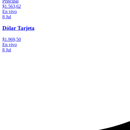
Principal
$
1.563,62
En vivo
8 Jul
Dólar Tarjeta
$
1.969,50
En vivo
8 Jul