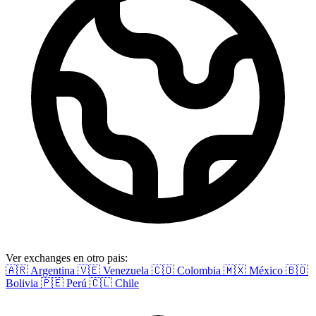
Ver exchanges en otro pais:
🇦🇷 Argentina
🇻🇪 Venezuela
🇨🇴 Colombia
🇲🇽 México
🇧🇴
Bolivia
🇵🇪 Perú
🇨🇱 Chile