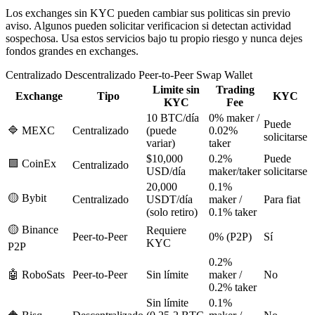
Los exchanges sin KYC pueden cambiar sus politicas sin previo
aviso. Algunos pueden solicitar verificacion si detectan actividad
sospechosa. Usa estos servicios bajo tu propio riesgo y nunca dejes
fondos grandes en exchanges.
Centralizado
Descentralizado
Peer-to-Peer
Swap
Wallet
Limite sin
Trading
Exchange
Tipo
KYC
KYC
Fee
10 BTC/día
0% maker /
Puede
🔷
MEXC
Centralizado
(puede
0.02%
solicitarse
variar)
taker
$10,000
0.2%
Puede
🟩
CoinEx
Centralizado
USD/día
maker/taker
solicitarse
20,000
0.1%
🟡
Bybit
Centralizado
USDT/día
maker /
Para fiat
(solo retiro)
0.1% taker
🟡
Binance
Requiere
Peer-to-Peer
0% (P2P)
Sí
KYC
P2P
0.2%
🤖
RoboSats
Peer-to-Peer
Sin límite
maker /
No
0.2% taker
Sin límite
0.1%