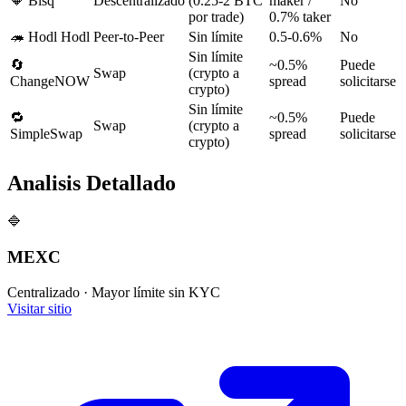
🔶
Bisq
Descentralizado
(0.25-2 BTC
maker /
No
por trade)
0.7% taker
🦔
Hodl Hodl
Peer-to-Peer
Sin límite
0.5-0.6%
No
Sin límite
🔄
~0.5%
Puede
Swap
(crypto a
ChangeNOW
spread
solicitarse
crypto)
Sin límite
🔁
~0.5%
Puede
Swap
(crypto a
SimpleSwap
spread
solicitarse
crypto)
Analisis Detallado
🔷
MEXC
Centralizado
·
Mayor límite sin KYC
Visitar sitio