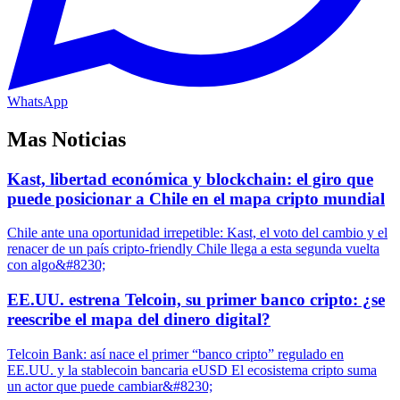
WhatsApp
Mas Noticias
Kast, libertad económica y blockchain: el giro que
puede posicionar a Chile en el mapa cripto mundial
Chile ante una oportunidad irrepetible: Kast, el voto del cambio y el
renacer de un país cripto-friendly Chile llega a esta segunda vuelta
con algo&#8230;
EE.UU. estrena Telcoin, su primer banco cripto: ¿se
reescribe el mapa del dinero digital?
Telcoin Bank: así nace el primer “banco cripto” regulado en
EE.UU. y la stablecoin bancaria eUSD El ecosistema cripto suma
un actor que puede cambiar&#8230;