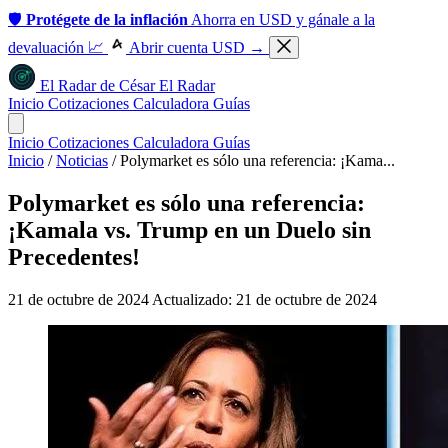
🛡️
Protégete de la inflación
Ahorra en USD y gánale a la
devaluación 📈
Abrir cuenta USD →
El Radar
de
César
El Radar
Inicio
Cotizaciones
Calculadora
Guías
Inicio
Cotizaciones
Calculadora
Guías
Inicio
/
Noticias
/
Polymarket es sólo una referencia: ¡Kama...
Polymarket es sólo una referencia:
¡Kamala vs. Trump en un Duelo sin
Precedentes!
21 de octubre de 2024
Actualizado: 21 de octubre de 2024