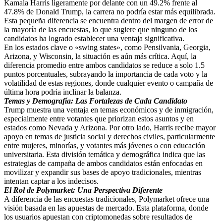
Kamala Harris ligeramente por delante con un 49.2% frente al
47.8% de Donald Trump, la carrera no podría estar más equilibrada.
Esta pequeña diferencia se encuentra dentro del margen de error de
la mayoría de las encuestas, lo que sugiere que ninguno de los
candidatos ha logrado establecer una ventaja significativa.
En los estados clave o «swing states», como Pensilvania, Georgia,
Arizona, y Wisconsin, la situación es aún más crítica. Aquí, la
diferencia promedio entre ambos candidatos se reduce a solo 1.5
puntos porcentuales, subrayando la importancia de cada voto y la
volatilidad de estas regiones, donde cualquier evento o campaña de
última hora podría inclinar la balanza.
Temas y Demografía: Las Fortalezas de Cada Candidato
Trump muestra una ventaja en temas económicos y de inmigración,
especialmente entre votantes que priorizan estos asuntos y en
estados como Nevada y Arizona. Por otro lado, Harris recibe mayor
apoyo en temas de justicia social y derechos civiles, particularmente
entre mujeres, minorías, y votantes más jóvenes o con educación
universitaria. Esta división temática y demográfica indica que las
estrategias de campaña de ambos candidatos están enfocadas en
movilizar y expandir sus bases de apoyo tradicionales, mientras
intentan captar a los indecisos.
El Rol de Polymarket: Una Perspectiva Diferente
A diferencia de las encuestas tradicionales, Polymarket ofrece una
visión basada en las apuestas de mercado. Esta plataforma, donde
los usuarios apuestan con criptomonedas sobre resultados de